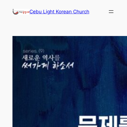
콘
Cebu Light Korean Church
텐
츠
로
바
로
가
기