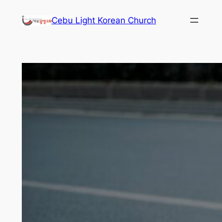
콘
Cebu Light Korean Church
텐
츠
로
바
로
가
기