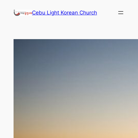
콘
Cebu Light Korean Church
텐
츠
로
바
로
가
기