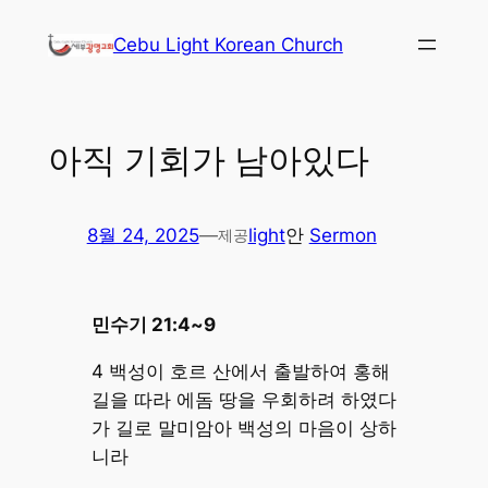
콘
Cebu Light Korean Church
텐
츠
로
바
아직 기회가 남아있다
로
가
기
8월 24, 2025
—
light
안
Sermon
제공
민수기 21:4~9
4 백성이 호르 산에서 출발하여 홍해
길을 따라 에돔 땅을 우회하려 하였다
가 길로 말미암아 백성의 마음이 상하
니라