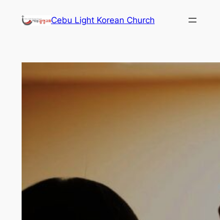
콘
Cebu Light Korean Church
텐
츠
로
바
로
가
기