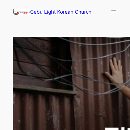
콘
Cebu Light Korean Church
텐
츠
로
바
로
가
기