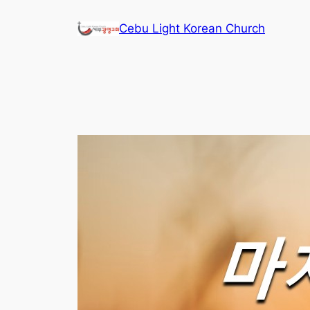
콘
Cebu Light Korean Church
텐
츠
로
바
로
가
기